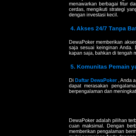
menawarkan berbagai fitur d
cerdas, mengikuti strategi y
dengan investasi kecil.
4. Akses 24/7 Tanpa Ba
DewaPoker memberikan akses n
saja sesuai keinginan Anda.
kapan saja, bahkan di tengah 
5. Komunitas Pemain ya
Di
Daftar DewaPoker
, Anda a
dapat merasakan pengalaman
berpengalaman dan meningkatk
DewaPoker adalah pilihan ter
cuan maksimal. Dengan berb
memberikan pengalaman berm