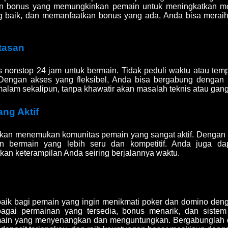
an bonus yang memungkinkan pemain untuk meningkatkan m
ang baik, dan memanfaatkan bonus yang ada, Anda bisa mer
tasan
onstop 24 jam untuk bermain. Tidak peduli waktu atau tem
 Dengan akses yang fleksibel, Anda bisa bergabung dengan
malam sekalipun, tanpa khawatir akan masalah teknis atau gan
ng Aktif
kan menemukan komunitas pemain yang sangat aktif. Dengan p
 bermain yang lebih seru dan kompetitif. Anda juga dap
an keterampilan Anda seiring berjalannya waktu.
baik bagi pemain yang ingin menikmati poker dan domino den
agai permainan yang tersedia, bonus menarik, dan siste
ain yang menyenangkan dan menguntungkan. Bergabunglah 