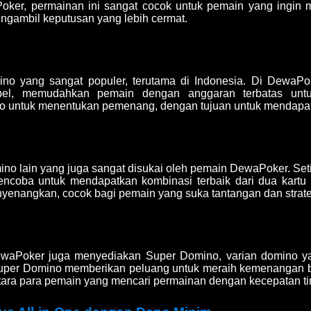
waPoker, permainan ini sangat cocok untuk pemain yang ing
gambil keputusan yang lebih cermat.
o yang sangat populer, terutama di Indonesia. Di DewaP
ibel, memudahkan pemain dengan anggaran terbatas untu
 untuk menentukan pemenang, dengan tujuan untuk mendapatkan
no lain yang juga sangat disukai oleh pemain DewaPoker. Set
ncoba untuk mendapatkan kombinasi terbaik dari dua kartu 
enangkan, cocok bagi pemain yang suka tantangan dan strateg
waPoker juga menyediakan Super Domino, varian domino ya
 Super Domino memberikan peluang untuk meraih kemenangan b
antara para pemain yang mencari permainan dengan kecepatan ti