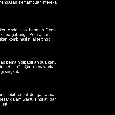
in mengasah kemampuan mereka
oker, Anda bisa bermain Ceme
k bergabung. Permainan ini
 kombinasi nilai tertinggi.
iap pemain dibagikan dua kartu
tersebut. Qiu-Qiu menawarkan
i singkat.
ng lebih cepat dengan aturan
esar dalam waktu singkat, dan
nggi.