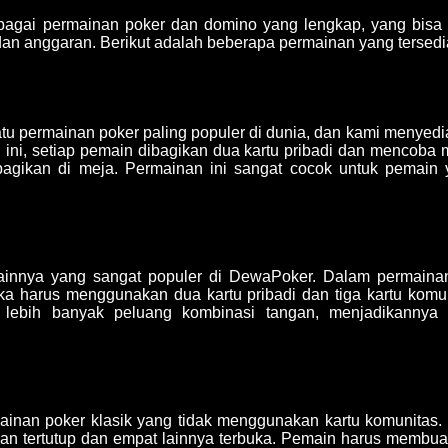
gai permainan poker dan domino yang lengkap, yang bisa 
 dan anggaran. Berikut adalah beberapa permainan yang tersed
tu permainan poker paling populer di dunia, dan kami menyed
ini, setiap pemain dibagikan dua kartu pribadi dan mencoba 
ibagikan di meja. Permainan ini sangat cocok untuk pemain
ainnya yang sangat populer di DewaPoker. Dalam permainan
eka harus menggunakan dua kartu pribadi dan tiga kartu kom
lebih banyak peluang kombinasi tangan, menjadikannya 
inan poker klasik yang tidak menggunakan kartu komunitas.
ikan tertutup dan empat lainnya terbuka. Pemain harus membua